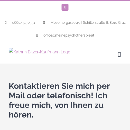
Zum
Facebook
Inhalt
springen
0660/3150551
Moserhofgasse 49 | Schillerstraße 6, 8010 Graz
office@meinepsychotherapie.at
Kontaktieren Sie mich per
Mail oder telefonisch! Ich
freue mich, von Ihnen zu
hören.