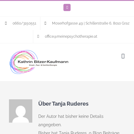
Zum
Facebook
Inhalt
springen
0660/3150551
Moserhofgasse 49 | Schillerstraße 6, 8010 Graz
office@meinepsychotherapie.at
Über
Tanja Ruderes
Der Autor hat bisher keine Details
angegeben.
Bisher hat Tanja Ruderes, 0 Blog Beiträge